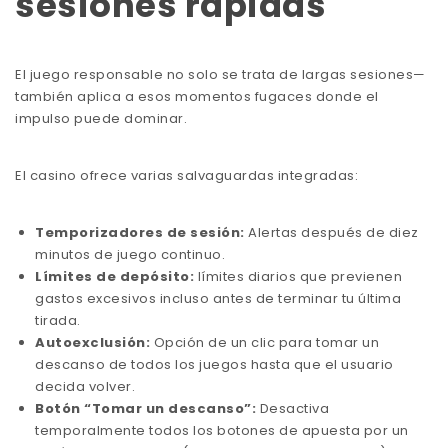
sesiones rápidas
El juego responsable no solo se trata de largas sesiones—
también aplica a esos momentos fugaces donde el
impulso puede dominar.
El casino ofrece varias salvaguardas integradas:
Temporizadores de sesión:
Alertas después de diez
minutos de juego continuo.
Límites de depósito:
límites diarios que previenen
gastos excesivos incluso antes de terminar tu última
tirada.
Autoexclusión:
Opción de un clic para tomar un
descanso de todos los juegos hasta que el usuario
decida volver.
Botón “Tomar un descanso”:
Desactiva
temporalmente todos los botones de apuesta por un