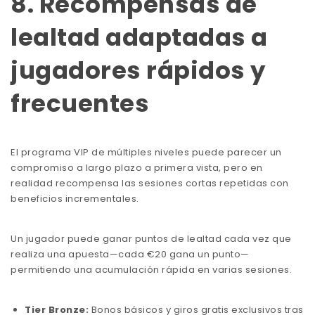
8. Recompensas de
lealtad adaptadas a
jugadores rápidos y
frecuentes
El programa VIP de múltiples niveles puede parecer un
compromiso a largo plazo a primera vista, pero en
realidad recompensa las sesiones cortas repetidas con
beneficios incrementales.
Un jugador puede ganar puntos de lealtad cada vez que
realiza una apuesta—cada €20 gana un punto—
permitiendo una acumulación rápida en varias sesiones.
Tier Bronze:
Bonos básicos y giros gratis exclusivos tras