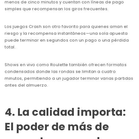
menos de cinco minutos y cuentan con líneas de pago
simples que recompensan los giros frecuentes.
Los juegos Crash son otro favorito para quienes aman el
riesgo y la recompensa instantáneos—una sola apuesta
puede terminar en segundos con un pago o una pérdida
total.
Shows en vivo como Roulette también ofrecen formatos
condensados donde las rondas se limitan a cuatro
minutos, permitiendo a un jugador terminar varias partidas
antes del almuerzo.
4. La calidad importa:
El poder de más de