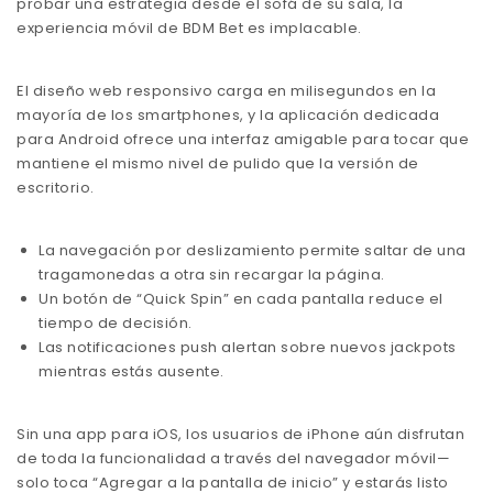
probar una estrategia desde el sofá de su sala, la
experiencia móvil de BDM Bet es implacable.
El diseño web responsivo carga en milisegundos en la
mayoría de los smartphones, y la aplicación dedicada
para Android ofrece una interfaz amigable para tocar que
mantiene el mismo nivel de pulido que la versión de
escritorio.
La navegación por deslizamiento permite saltar de una
tragamonedas a otra sin recargar la página.
Un botón de “Quick Spin” en cada pantalla reduce el
tiempo de decisión.
Las notificaciones push alertan sobre nuevos jackpots
mientras estás ausente.
Sin una app para iOS, los usuarios de iPhone aún disfrutan
de toda la funcionalidad a través del navegador móvil—
solo toca “Agregar a la pantalla de inicio” y estarás listo