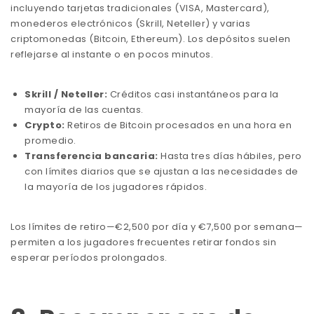
incluyendo tarjetas tradicionales (VISA, Mastercard),
monederos electrónicos (Skrill, Neteller) y varias
criptomonedas (Bitcoin, Ethereum). Los depósitos suelen
reflejarse al instante o en pocos minutos.
Skrill / Neteller:
Créditos casi instantáneos para la
mayoría de las cuentas.
Crypto:
Retiros de Bitcoin procesados en una hora en
promedio.
Transferencia bancaria:
Hasta tres días hábiles, pero
con límites diarios que se ajustan a las necesidades de
la mayoría de los jugadores rápidos.
Los límites de retiro—€2,500 por día y €7,500 por semana—
permiten a los jugadores frecuentes retirar fondos sin
esperar períodos prolongados.