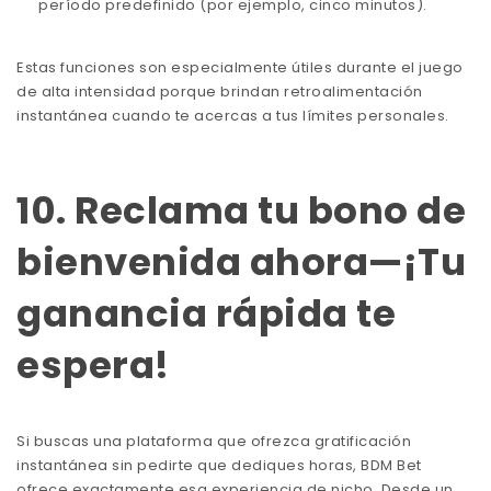
período predefinido (por ejemplo, cinco minutos).
Estas funciones son especialmente útiles durante el juego
de alta intensidad porque brindan retroalimentación
instantánea cuando te acercas a tus límites personales.
10. Reclama tu bono de
bienvenida ahora—¡Tu
ganancia rápida te
espera!
Si buscas una plataforma que ofrezca gratificación
instantánea sin pedirte que dediques horas, BDM Bet
ofrece exactamente esa experiencia de nicho. Desde un