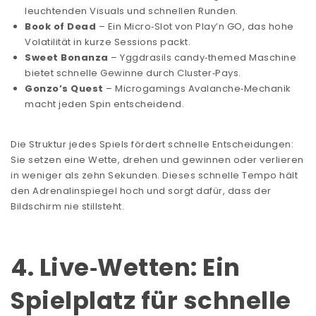
leuchtenden Visuals und schnellen Runden.
Book of Dead
– Ein Micro‑Slot von Play’n GO, das hohe
Volatilität in kurze Sessions packt.
Sweet Bonanza
– Yggdrasils candy‑themed Maschine
bietet schnelle Gewinne durch Cluster‑Pays.
Gonzo’s Quest
– Microgamings Avalanche‑Mechanik
macht jeden Spin entscheidend.
Die Struktur jedes Spiels fördert schnelle Entscheidungen:
Sie setzen eine Wette, drehen und gewinnen oder verlieren
in weniger als zehn Sekunden. Dieses schnelle Tempo hält
den Adrenalinspiegel hoch und sorgt dafür, dass der
Bildschirm nie stillsteht.
4. Live‑Wetten: Ein
Spielplatz für schnelle