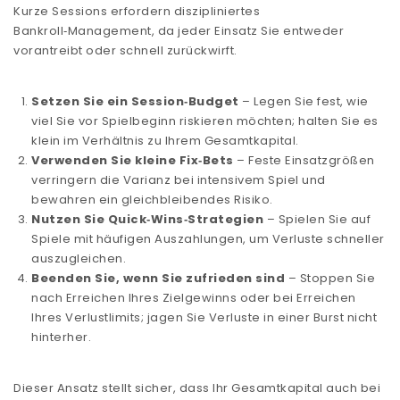
Kurze Sessions erfordern diszipliniertes
Bankroll‑Management, da jeder Einsatz Sie entweder
vorantreibt oder schnell zurückwirft.
Setzen Sie ein Session‑Budget
– Legen Sie fest, wie
viel Sie vor Spielbeginn riskieren möchten; halten Sie es
klein im Verhältnis zu Ihrem Gesamtkapital.
Verwenden Sie kleine Fix‑Bets
– Feste Einsatzgrößen
verringern die Varianz bei intensivem Spiel und
bewahren ein gleichbleibendes Risiko.
Nutzen Sie Quick‑Wins‑Strategien
– Spielen Sie auf
Spiele mit häufigen Auszahlungen, um Verluste schneller
auszugleichen.
Beenden Sie, wenn Sie zufrieden sind
– Stoppen Sie
nach Erreichen Ihres Zielgewinns oder bei Erreichen
Ihres Verlustlimits; jagen Sie Verluste in einer Burst nicht
hinterher.
Dieser Ansatz stellt sicher, dass Ihr Gesamtkapital auch bei