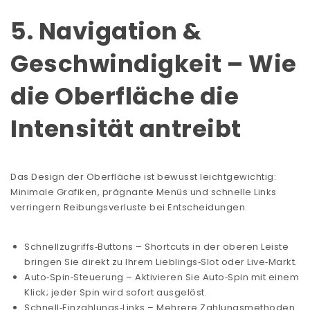
5. Navigation &
Geschwindigkeit – Wie
die Oberfläche die
Intensität antreibt
Das Design der Oberfläche ist bewusst leichtgewichtig:
Minimale Grafiken, prägnante Menüs und schnelle Links
verringern Reibungsverluste bei Entscheidungen.
Schnellzugriffs‑Buttons – Shortcuts in der oberen Leiste
bringen Sie direkt zu Ihrem Lieblings‑Slot oder Live‑Markt.
Auto‑Spin‑Steuerung – Aktivieren Sie Auto‑Spin mit einem
Klick; jeder Spin wird sofort ausgelöst.
Schnell‑Einzahlungs‑Links – Mehrere Zahlungsmethoden