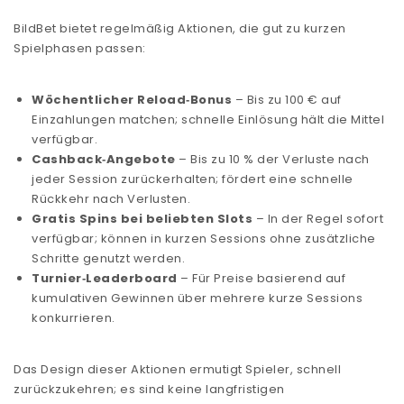
BildBet bietet regelmäßig Aktionen, die gut zu kurzen
Spielphasen passen:
Wöchentlicher Reload‑Bonus
– Bis zu 100 € auf
Einzahlungen matchen; schnelle Einlösung hält die Mittel
verfügbar.
Cashback‑Angebote
– Bis zu 10 % der Verluste nach
jeder Session zurückerhalten; fördert eine schnelle
Rückkehr nach Verlusten.
Gratis Spins bei beliebten Slots
– In der Regel sofort
verfügbar; können in kurzen Sessions ohne zusätzliche
Schritte genutzt werden.
Turnier‑Leaderboard
– Für Preise basierend auf
kumulativen Gewinnen über mehrere kurze Sessions
konkurrieren.
Das Design dieser Aktionen ermutigt Spieler, schnell
zurückzukehren; es sind keine langfristigen