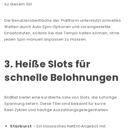
zu diesem Stil.
Die Benutzeroberfläche der Plattform unterstützt schnelles
Wetten durch Auto‑Spin‑Optionen und voreingestellte
Einsatzstufen, sodass Sie das Tempo halten können, ohne
jeden Spin manuell anpassen zu müssen.
3. Heiße Slots für
schnelle Belohnungen
BildBet bietet eine kuratierte Liste von Slots, die sofortige
Spannung liefern. Diese Titel sind bekannt für kurze
Reel‑Zyklen und häufige Auszahlungsgelegenheiten.
Starburst
– Ein klassisches NetEnt‑Angebot mit