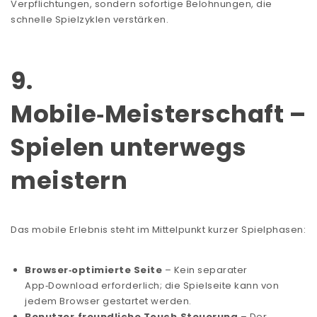
Verpflichtungen, sondern sofortige Belohnungen, die
schnelle Spielzyklen verstärken.
9.
Mobile‑Meisterschaft –
Spielen unterwegs
meistern
Das mobile Erlebnis steht im Mittelpunkt kurzer Spielphasen:
Browser‑optimierte Seite
– Kein separater
App‑Download erforderlich; die Spielseite kann von
jedem Browser gestartet werden.
Benutzer‑freundliche Touch‑Steuerung
– Der