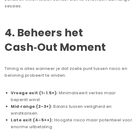
sessies.
4. Beheers het
Cash‑Out Moment
Timing is alles wanneer je dat zoete punt tussen risico en
beloning probeert te vinden.
Vroege exit (1–1.5×):
Minimaliseert verlies maar
beperkt winst.
Mid‑range (2–3×):
Balans tussen veiligheid en
winstkansen.
Late exit (4–5×+):
Hoogste risico maar potentieel voor
enorme uitbetaling.