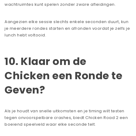
wachtruimtes kunt spelen zonder zware afleidingen.
Aangezien elke sessie slechts enkele seconden duurt, kun
je meerdere rondes starten en afronden voordat je zelfs je
lunch hebt voltooid.
10. Klaar om de
Chicken een Ronde te
Geven?
Als je houdt van snelle uitkomsten en je timing wilt testen
tegen onvoorspelbare crashes, biedt Chicken Road 2 een
boeiend speelveld waar elke seconde telt.