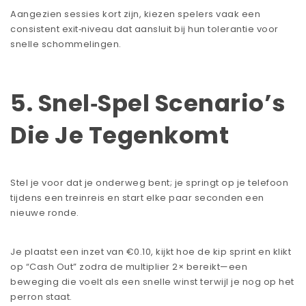
Aangezien sessies kort zijn, kiezen spelers vaak een
consistent exit‑niveau dat aansluit bij hun tolerantie voor
snelle schommelingen.
5. Snel‑Spel Scenario’s
Die Je Tegenkomt
Stel je voor dat je onderweg bent; je springt op je telefoon
tijdens een treinreis en start elke paar seconden een
nieuwe ronde.
Je plaatst een inzet van €0.10, kijkt hoe de kip sprint en klikt
op “Cash Out” zodra de multiplier 2× bereikt—een
beweging die voelt als een snelle winst terwijl je nog op het
perron staat.