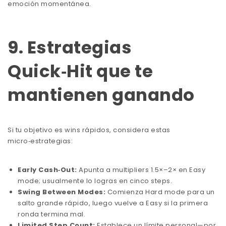
emoción momentánea.
9. Estrategias
Quick‑Hit que te
mantienen ganando
Si tu objetivo es wins rápidos, considera estas
micro‑estrategias:
Early Cash‑Out:
Apunta a multipliers 1.5×–2× en Easy
mode; usualmente lo logras en cinco steps.
Swing Between Modes:
Comienza Hard mode para un
salto grande rápido, luego vuelve a Easy si la primera
ronda termina mal.
Limited Step Count:
Establece un límite personal—por