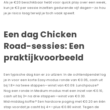
Als je €20 beschikbaar hebt voor quick play over een week,
kun je €3 per sessie inzetten gedurende vijf dagen—zo hou
je je risico laag terwijl je toch vaak speelt.
Een dag Chicken
Road-sessies: Een
praktijkvoorbeeld
Een typische dag kan er zo uitzien: In de ochtendpendel log
je in voor een korte Easy‑modus ronde van €0.05, cash uit
bij 1.8× na twee stappen—winst van €0.09. Lunchpauze?
Nog een ronde in Medium‑modus met een inzet van €0.10,
cash uit bij 3× na drie stappen—winst van €0.30.
Mid‑middag koffie? Een hardcore poging met €0.20 en één
stap voordat je casht bij 4×—plus €0.80 winst. Tegen de