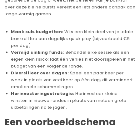
gedurende de dag of week. Het beheren van je bankroll
over deze kleine bursts vereist een iets andere aanpak dan
lange‑vormig gamen.
Maak sub‑budgetten:
Wijs een klein deel van je totale
bankroll toe aan dagelijks quick play (bijvoorbeeld €5
per dag).
Vermijd sinking funds:
Behandel elke sessie als een
eigen klein risico; laat één verlies niet doorsijpelen in het
budget van een volgende ronde.
Diversifieer over dagen:
Speel een paar keer per
week in plaats van veel keer op één dag; dit vermindert
emotionele schommelingen.
Herinvesteringsstrategie:
Herinvesteer kleine
winsten in nieuwe rondes in plaats van meteen grote
uitbetalingen na te jagen.
Een voorbeeldschema