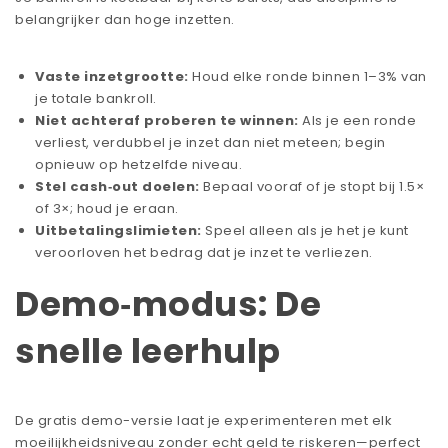
belangrijker dan hoge inzetten.
Vaste inzetgrootte:
Houd elke ronde binnen 1–3% van
je totale bankroll.
Niet achteraf proberen te winnen:
Als je een ronde
verliest, verdubbel je inzet dan niet meteen; begin
opnieuw op hetzelfde niveau.
Stel cash‑out doelen:
Bepaal vooraf of je stopt bij 1.5×
of 3×; houd je eraan.
Uitbetalingslimieten:
Speel alleen als je het je kunt
veroorloven het bedrag dat je inzet te verliezen.
Demo‑modus: De
snelle leerhulp
De gratis demo-versie laat je experimenteren met elk
moeilijkheidsniveau zonder echt geld te riskeren—perfect