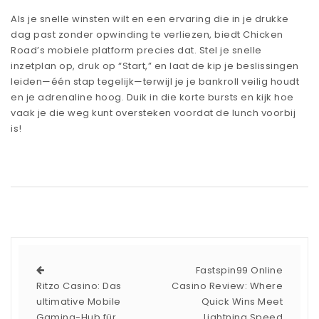
Als je snelle winsten wilt en een ervaring die in je drukke
dag past zonder opwinding te verliezen, biedt Chicken
Road’s mobiele platform precies dat. Stel je snelle
inzetplan op, druk op “Start,” en laat de kip je beslissingen
leiden—één stap tegelijk—terwijl je je bankroll veilig houdt
en je adrenaline hoog. Duik in die korte bursts en kijk hoe
vaak je die weg kunt oversteken voordat de lunch voorbij
is!
Fastspin99 Online
Ritzo Casino: Das
Casino Review: Where
ultimative Mobile
Quick Wins Meet
Gaming-Hub für
Lightning Speed