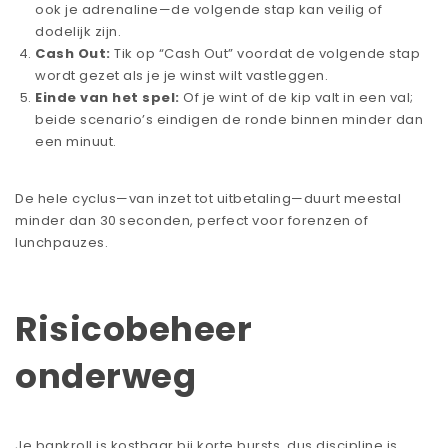
ook je adrenaline—de volgende stap kan veilig of
dodelijk zijn.
Cash Out:
Tik op “Cash Out” voordat de volgende stap
wordt gezet als je je winst wilt vastleggen.
Einde van het spel:
Of je wint of de kip valt in een val;
beide scenario’s eindigen de ronde binnen minder dan
een minuut.
De hele cyclus—van inzet tot uitbetaling—duurt meestal
minder dan 30 seconden, perfect voor forenzen of
lunchpauzes.
Risicobeheer
onderweg
Je bankroll is kostbaar bij korte bursts, dus discipline is