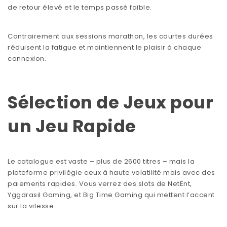
de retour élevé et le temps passé faible.
Contrairement aux sessions marathon, les courtes durées
réduisent la fatigue et maintiennent le plaisir à chaque
connexion.
Sélection de Jeux pour
un Jeu Rapide
Le catalogue est vaste – plus de 2600 titres – mais la
plateforme privilégie ceux à haute volatilité mais avec des
paiements rapides. Vous verrez des slots de NetEnt,
Yggdrasil Gaming, et Big Time Gaming qui mettent l’accent
sur la vitesse.