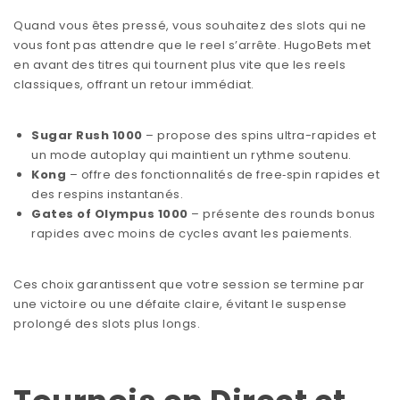
Quand vous êtes pressé, vous souhaitez des slots qui ne
vous font pas attendre que le reel s’arrête. HugoBets met
en avant des titres qui tournent plus vite que les reels
classiques, offrant un retour immédiat.
Sugar Rush 1000
– propose des spins ultra-rapides et
un mode autoplay qui maintient un rythme soutenu.
Kong
– offre des fonctionnalités de free‑spin rapides et
des respins instantanés.
Gates of Olympus 1000
– présente des rounds bonus
rapides avec moins de cycles avant les paiements.
Ces choix garantissent que votre session se termine par
une victoire ou une défaite claire, évitant le suspense
prolongé des slots plus longs.