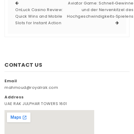
Aviator Game: Schnell‑Gewinne
OnLuck Casino Review:
und der Nervenkitzel des
Quick Wins and Mobile
Hochgeschwindigkeits‑Spielens
Slots for Instant Action
CONTACT US
Email
mahmoud@royalrak.com
Address
UAE RAK JULPHAR TOWERS 1601