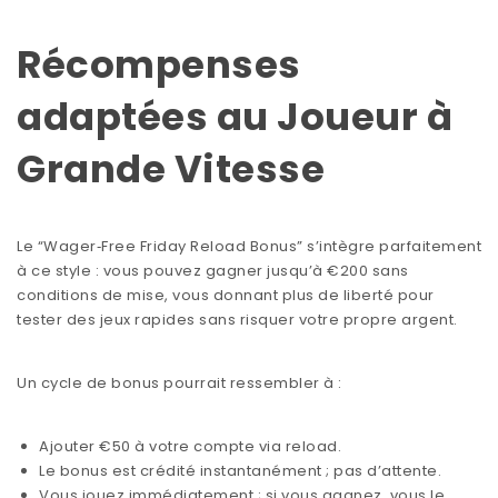
Récompenses
adaptées au Joueur à
Grande Vitesse
Le “Wager‑Free Friday Reload Bonus” s’intègre parfaitement
à ce style : vous pouvez gagner jusqu’à €200 sans
conditions de mise, vous donnant plus de liberté pour
tester des jeux rapides sans risquer votre propre argent.
Un cycle de bonus pourrait ressembler à :
Ajouter €50 à votre compte via reload.
Le bonus est crédité instantanément ; pas d’attente.
Vous jouez immédiatement ; si vous gagnez, vous le