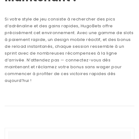
Si votre style de jeu consiste à rechercher des pics
d’adrénaline et des gains rapides, HugoBets offre
précisément cet environnement. Avec une gamme de slots
à paiement rapide, un design mobile réactif, et des bonus
de reload instantanés, chaque session ressemble à un
sprint avec de nombreuses récompenses à la ligne
d’arrivée. N’attendez pas — connectez-vous dès
maintenant et réclamez votre bonus sans wager pour
commencer à profiter de ces victoires rapides dès
aujourd’hui !