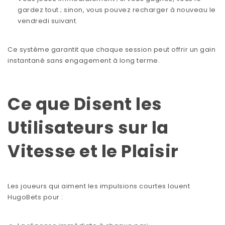
gardez tout ; sinon, vous pouvez recharger à nouveau le
vendredi suivant.
Ce système garantit que chaque session peut offrir un gain
instantané sans engagement à long terme.
Ce que Disent les
Utilisateurs sur la
Vitesse et le Plaisir
Les joueurs qui aiment les impulsions courtes louent
HugoBets pour :