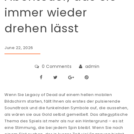
immer wieder
drehen lässt
June 22, 2026
0 Comments
admin
Wenn Sie Legacy of Dead auf einem hellen mobilen
Bildschirm starten, fällt Ihnen als erstes der pulsierende
Soundtrack und die funkelnden Symbole auf, die aussehen,
als wären sie aus Gold selbst gemeißelt. Das altegyptische
Thema des Spiels ist mehr als nur ein Hintergrund – es ist
eine Stimmung, die bei jedem Spin bleibt. Wenn Sie nach