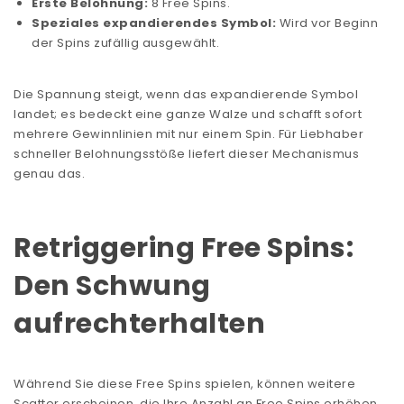
Erste Belohnung:
8 Free Spins.
Speziales expandierendes Symbol:
Wird vor Beginn
der Spins zufällig ausgewählt.
Die Spannung steigt, wenn das expandierende Symbol
landet; es bedeckt eine ganze Walze und schafft sofort
mehrere Gewinnlinien mit nur einem Spin. Für Liebhaber
schneller Belohnungsstöße liefert dieser Mechanismus
genau das.
Retriggering Free Spins:
Den Schwung
aufrechterhalten
Während Sie diese Free Spins spielen, können weitere
Scatter erscheinen, die Ihre Anzahl an Free Spins erhöhen