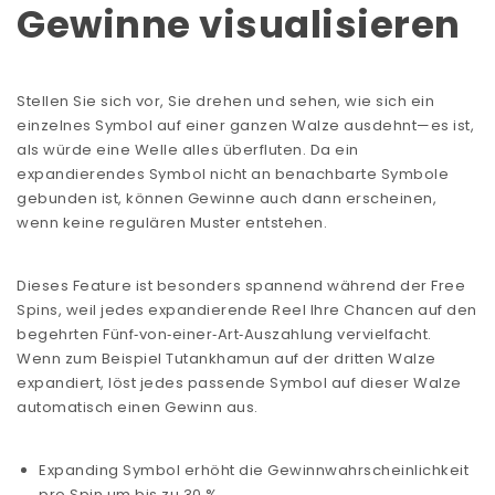
Gewinne visualisieren
Stellen Sie sich vor, Sie drehen und sehen, wie sich ein
einzelnes Symbol auf einer ganzen Walze ausdehnt—es ist,
als würde eine Welle alles überfluten. Da ein
expandierendes Symbol nicht an benachbarte Symbole
gebunden ist, können Gewinne auch dann erscheinen,
wenn keine regulären Muster entstehen.
Dieses Feature ist besonders spannend während der Free
Spins, weil jedes expandierende Reel Ihre Chancen auf den
begehrten Fünf‑von‑einer‑Art‑Auszahlung vervielfacht.
Wenn zum Beispiel Tutankhamun auf der dritten Walze
expandiert, löst jedes passende Symbol auf dieser Walze
automatisch einen Gewinn aus.
Expanding Symbol erhöht die Gewinnwahrscheinlichkeit
pro Spin um bis zu 30 %.