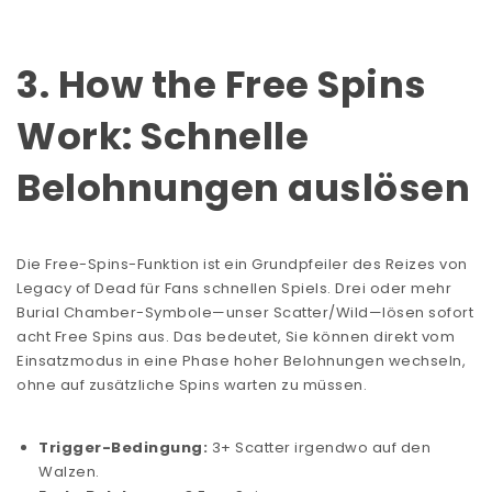
3. How the Free Spins
Work: Schnelle
Belohnungen auslösen
Die Free-Spins-Funktion ist ein Grundpfeiler des Reizes von
Legacy of Dead für Fans schnellen Spiels. Drei oder mehr
Burial Chamber-Symbole—unser Scatter/Wild—lösen sofort
acht Free Spins aus. Das bedeutet, Sie können direkt vom
Einsatzmodus in eine Phase hoher Belohnungen wechseln,
ohne auf zusätzliche Spins warten zu müssen.
Trigger-Bedingung:
3+ Scatter irgendwo auf den
Walzen.