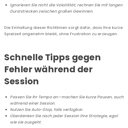
Ignorieren Sie nicht die Volatilität; rechnen Sie mit langen
Durststrecken zwischen großen Gewinnen.
Die Einhaltung dieser Richtlinien sorgt dafür, dass Ihre kurze
Spielzeit angenehm bleibt, ohne Frustration zu erzeugen.
Schnelle Tipps gegen
Fehler während der
Session
Passen Sie Ihr Tempo an—machen Sie kurze Pausen, auch
während einer Session.
Nutzen Sie Auto-Stop, falls verfügbar.
Überdenken Sie nach jeder Session Ihre Strategie, egal
wie sie ausgeht.