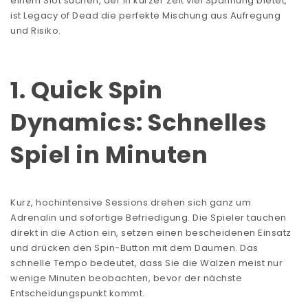
einem Slot suchen, der in kurzer Zeit viel Spannung bietet,
ist Legacy of Dead die perfekte Mischung aus Aufregung
und Risiko.
1. Quick Spin
Dynamics: Schnelles
Spiel in Minuten
Kurz, hochintensive Sessions drehen sich ganz um
Adrenalin und sofortige Befriedigung. Die Spieler tauchen
direkt in die Action ein, setzen einen bescheidenen Einsatz
und drücken den Spin-Button mit dem Daumen. Das
schnelle Tempo bedeutet, dass Sie die Walzen meist nur
wenige Minuten beobachten, bevor der nächste
Entscheidungspunkt kommt.