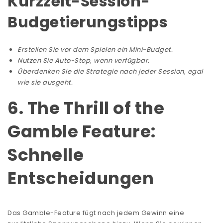
Kurzzeit-Session-
Budgetierungstipps
Erstellen Sie vor dem Spielen ein Mini-Budget.
Nutzen Sie Auto-Stop, wenn verfügbar.
Überdenken Sie die Strategie nach jeder Session, egal
wie sie ausgeht.
6. The Thrill of the
Gamble Feature:
Schnelle
Entscheidungen
Das Gamble-Feature fügt nach jedem Gewinn eine