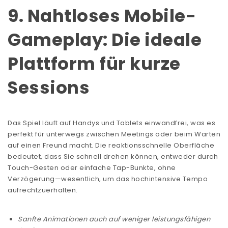
9. Nahtloses Mobile-
Gameplay: Die ideale
Plattform für kurze
Sessions
Das Spiel läuft auf Handys und Tablets einwandfrei, was es
perfekt für unterwegs zwischen Meetings oder beim Warten
auf einen Freund macht. Die reaktionsschnelle Oberfläche
bedeutet, dass Sie schnell drehen können, entweder durch
Touch-Gesten oder einfache Tap-Bunkte, ohne
Verzögerung—wesentlich, um das hochintensive Tempo
aufrechtzuerhalten.
Sanfte Animationen auch auf weniger leistungsfähigen