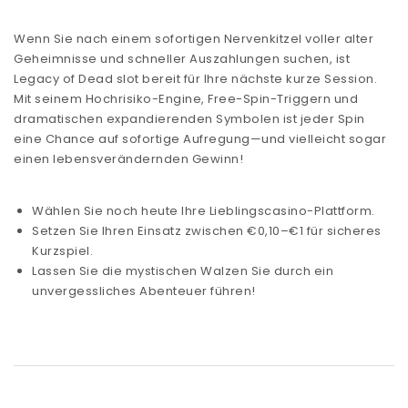
Wenn Sie nach einem sofortigen Nervenkitzel voller alter
Geheimnisse und schneller Auszahlungen suchen, ist
Legacy of Dead slot
bereit für Ihre nächste kurze Session.
Mit seinem Hochrisiko-Engine, Free-Spin-Triggern und
dramatischen expandierenden Symbolen ist jeder Spin
eine Chance auf sofortige Aufregung—und vielleicht sogar
einen lebensverändernden Gewinn!
Wählen Sie noch heute Ihre Lieblingscasino-Plattform.
Setzen Sie Ihren Einsatz zwischen €0,10–€1 für sicheres
Kurzspiel.
Lassen Sie die mystischen Walzen Sie durch ein
unvergessliches Abenteuer führen!