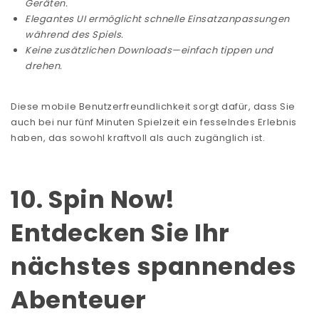
Geräten.
Elegantes UI ermöglicht schnelle Einsatzanpassungen
während des Spiels.
Keine zusätzlichen Downloads—einfach tippen und
drehen.
Diese mobile Benutzerfreundlichkeit sorgt dafür, dass Sie
auch bei nur fünf Minuten Spielzeit ein fesselndes Erlebnis
haben, das sowohl kraftvoll als auch zugänglich ist.
10. Spin Now!
Entdecken Sie Ihr
nächstes spannendes
Abenteuer