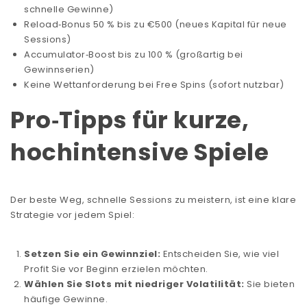
schnelle Gewinne)
Reload‑Bonus 50 % bis zu €500 (neues Kapital für neue
Sessions)
Accumulator‑Boost bis zu 100 % (großartig bei
Gewinnserien)
Keine Wettanforderung bei Free Spins (sofort nutzbar)
Pro‑Tipps für kurze,
hochintensive Spiele
Der beste Weg, schnelle Sessions zu meistern, ist eine klare
Strategie vor jedem Spiel:
Setzen Sie ein Gewinnziel:
Entscheiden Sie, wie viel
Profit Sie vor Beginn erzielen möchten.
Wählen Sie Slots mit niedriger Volatilität:
Sie bieten
häufige Gewinne.