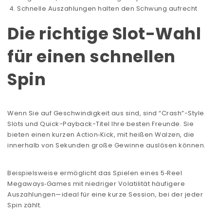
Schnelle Auszahlungen halten den Schwung aufrecht
Die richtige Slot-Wahl
für einen schnellen
Spin
Wenn Sie auf Geschwindigkeit aus sind, sind “Crash”-Style
Slots und Quick-Payback-Titel Ihre besten Freunde. Sie
bieten einen kurzen Action‑Kick, mit heißen Walzen, die
innerhalb von Sekunden große Gewinne auslösen können.
Beispielsweise ermöglicht das Spielen eines 5‑Reel
Megaways‑Games mit niedriger Volatilität häufigere
Auszahlungen—ideal für eine kurze Session, bei der jeder
Spin zählt.