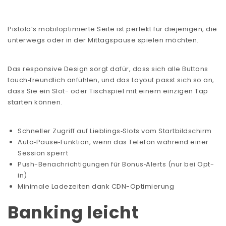
Pistolo’s mobiloptimierte Seite ist perfekt für diejenigen, die
unterwegs oder in der Mittagspause spielen möchten.
Das responsive Design sorgt dafür, dass sich alle Buttons
touch‑freundlich anfühlen, und das Layout passt sich so an,
dass Sie ein Slot- oder Tischspiel mit einem einzigen Tap
starten können.
Schneller Zugriff auf Lieblings‑Slots vom Startbildschirm
Auto‑Pause‑Funktion, wenn das Telefon während einer
Session sperrt
Push-Benachrichtigungen für Bonus‑Alerts (nur bei Opt-
in)
Minimale Ladezeiten dank CDN-Optimierung
Banking leicht