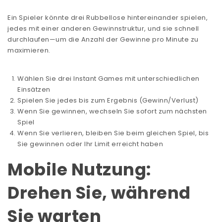
Ein Spieler könnte drei Rubbellose hintereinander spielen,
jedes mit einer anderen Gewinnstruktur, und sie schnell
durchlaufen—um die Anzahl der Gewinne pro Minute zu
maximieren.
Wählen Sie drei Instant Games mit unterschiedlichen
Einsätzen
Spielen Sie jedes bis zum Ergebnis (Gewinn/Verlust)
Wenn Sie gewinnen, wechseln Sie sofort zum nächsten
Spiel
Wenn Sie verlieren, bleiben Sie beim gleichen Spiel, bis
Sie gewinnen oder Ihr Limit erreicht haben
Mobile Nutzung:
Drehen Sie, während
Sie warten