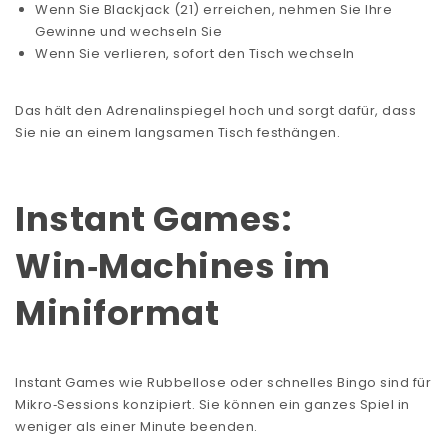
Wenn Sie Blackjack (21) erreichen, nehmen Sie Ihre
Gewinne und wechseln Sie
Wenn Sie verlieren, sofort den Tisch wechseln
Das hält den Adrenalinspiegel hoch und sorgt dafür, dass
Sie nie an einem langsamen Tisch festhängen.
Instant Games:
Win‑Machines im
Miniformat
Instant Games wie Rubbellose oder schnelles Bingo sind für
Mikro‑Sessions konzipiert. Sie können ein ganzes Spiel in
weniger als einer Minute beenden.