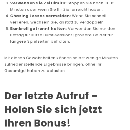
Verwenden Sie Zeitlimits:
Stoppen Sie nach 10–15
Minuten oder wenn Sie Ihr Ziel erreicht haben.
Chasing Losses vermeiden:
Wenn Sie schnell
verlieren, wechseln Sie, anstatt zu verdoppeln.
Bankroll getrennt halten:
Verwenden Sie nur den
Betrag für kurze Burst‑Sessions; größere Gelder für
längere Spielzeiten behalten.
Mit diesen Gewohnheiten können selbst wenige Minuten
zufriedenstellende Ergebnisse bringen, ohne Ihr
Gesamtguthaben zu belasten.
Der letzte Aufruf –
Holen Sie sich jetzt
Ihren Bonus!