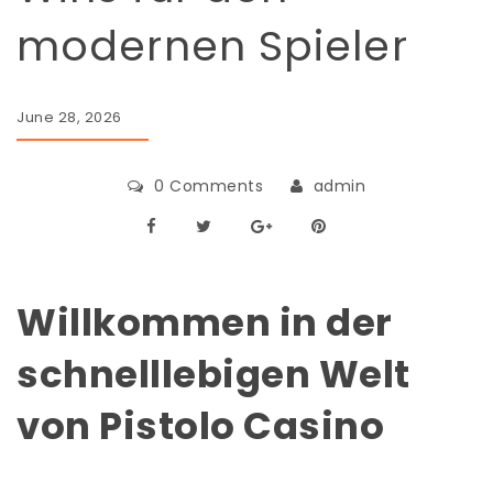
modernen Spieler
June 28, 2026
0 Comments
admin
Willkommen in der
schnelllebigen Welt
von Pistolo Casino