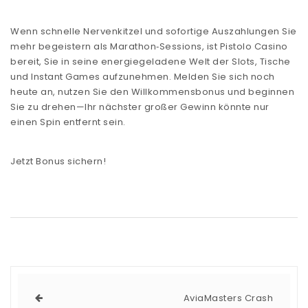
Wenn schnelle Nervenkitzel und sofortige Auszahlungen Sie
mehr begeistern als Marathon‑Sessions, ist Pistolo Casino
bereit, Sie in seine energiegeladene Welt der Slots, Tische
und Instant Games aufzunehmen. Melden Sie sich noch
heute an, nutzen Sie den Willkommensbonus und beginnen
Sie zu drehen—Ihr nächster großer Gewinn könnte nur
einen Spin entfernt sein.
Jetzt Bonus sichern!
AviaMasters Crash